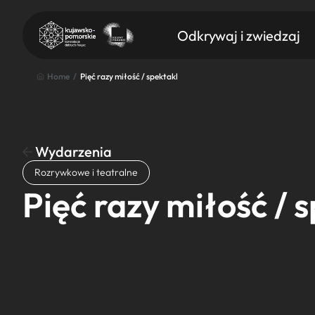
Odkrywaj i zwiedzaj
Home
/
Pięć razy miłość / spektakl
Wydarzenia
Znajdź atrakcję
Rozrywkowe i teatralne
Nazwa atrakcji
Pięć razy miłość / 