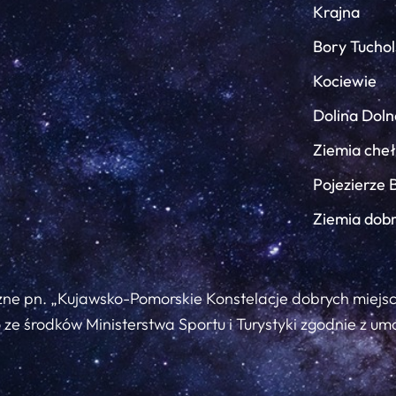
Krajna
Bory Tuchol
Kociewie
Dolina Doln
Ziemia che
Pojezierze 
Ziemia dob
zne pn. „Kujawsko-Pomorskie Konstelacje dobrych miejs
ze środków Ministerstwa Sportu i Turystyki zgodnie z