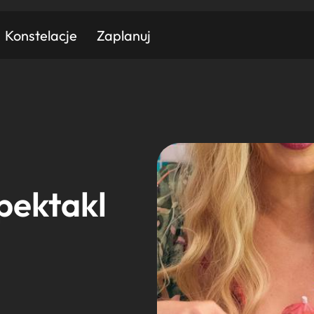
Konstelacje
Zaplanuj
Znajdź atrakcję
Znajdź artykuł
Znajdź wydarzeni
Miasto
Kategoria
spektakl