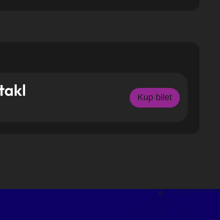
takl
Kup bilet