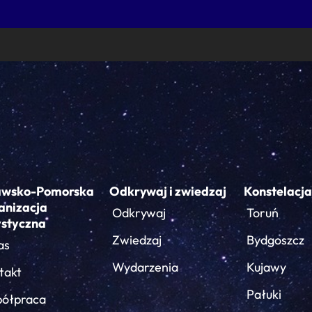
awsko-Pomorska
Odkrywaj i zwiedzaj
Konstelacja
anizacja
Odkrywaj
Toruń
ystyczna
Zwiedzaj
Bydgoszcz
as
Wydarzenia
Kujawy
takt
Pałuki
ółpraca