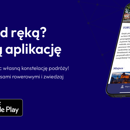
od ręką?
 aplikację
ąc własną konstelację podróży!
asami rowerowymi i zwiedzaj