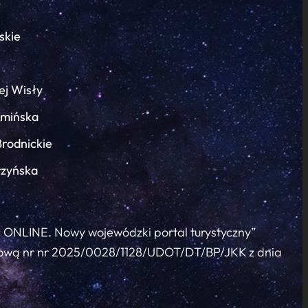
skie
ej Wisły
łmińska
Brodnickie
rzyńska
c ONLINE. Nowy wojewódzki portal turystyczny”
 umową nr nr 2025/0028/1128/UDOT/DT/BP/JKK z dnia