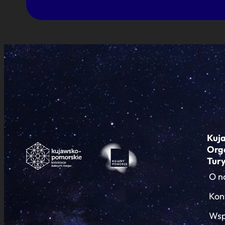
Kuj
Org
Tur
O n
Kon
Wsp