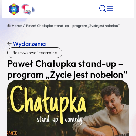
Home
/
Paweł Chałupka stand-up – program „Życie jest nobelon”
Znajdź atrakcję
Znajdź artykuł
Znajdź wydarze
Znajdź atrakcję
Wydarzenia
Nazwa atrakcji
Rozrywkowe i teatralne
Paweł Chałupka stand-up –
Miasto
program „Życie jest nobelon”
Kategoria
Wyszukaj