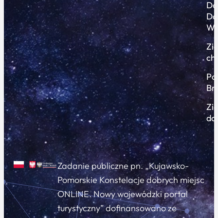
Do
Do
Wi
Zi
ch
Po
Br
Zi
do
Zadanie publiczne pn. „Kujawsko-
Pomorskie Konstelacje dobrych miejsc
ONLINE. Nowy wojewódzki portal
turystyczny” dofinansowano ze