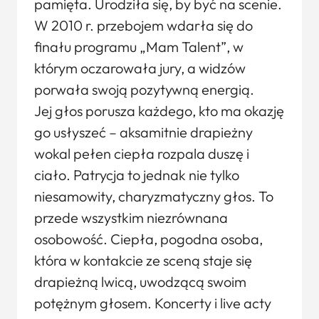
pamięta. Urodziła się, by być na scenie.
W 2010 r. przebojem wdarła się do
finału programu „Mam Talent”, w
którym oczarowała jury, a widzów
porwała swoją pozytywną energią.
Jej głos porusza każdego, kto ma okazję
go usłyszeć – aksamitnie drapieżny
wokal pełen ciepła rozpala duszę i
ciało. Patrycja to jednak nie tylko
niesamowity, charyzmatyczny głos. To
przede wszystkim niezrównana
osobowość. Ciepła, pogodna osoba,
która w kontakcie ze sceną staje się
drapieżną lwicą, uwodzącą swoim
potężnym głosem. Koncerty i live acty