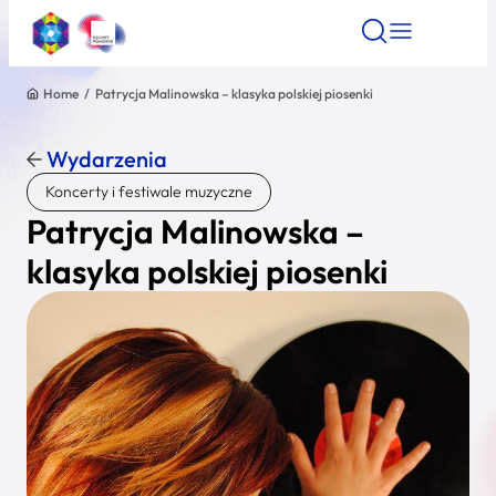
Home
/
Patrycja Malinowska – klasyka polskiej piosenki
Znajdź atrakcję
Znajdź artykuł
Znajdź wydarze
Znajdź atrakcję
Wydarzenia
Nazwa atrakcji
Koncerty i festiwale muzyczne
Patrycja Malinowska –
Miasto
klasyka polskiej piosenki
Kategoria
Wyszukaj