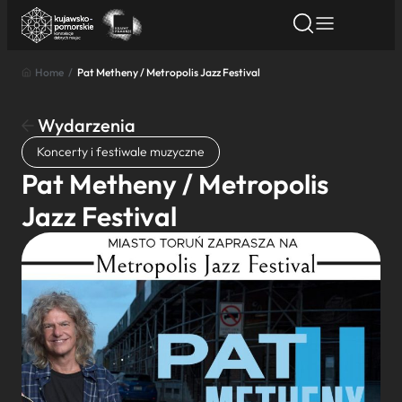
Home
/
Pat Metheny / Metropolis Jazz Festival
Znajdź atrakcję
Znajdź artykuł
Znajdź wydarze
Znajdź atrakcję
Wydarzenia
Nazwa atrakcji
Koncerty i festiwale muzyczne
Pat Metheny / Metropolis
Miasto
Jazz Festival
Kategoria
Wyszukaj