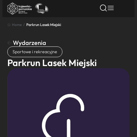
Home
/
Parkrun Lasek Miejski
Znajdź atrakcję
Znajdź artykuł
Znajdź wydarze
Znajdź atrakcję
Wydarzenia
Nazwa atrakcji
Sportowe i rekreacyjne
Parkrun Lasek Miejski
Miasto
Kategoria
Wyszukaj