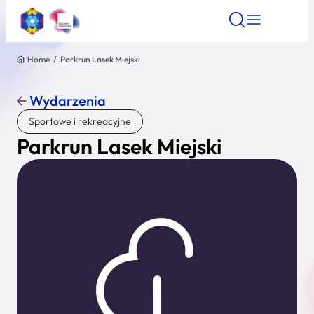
Home
/
Parkrun Lasek Miejski
Znajdź atrakcję
Znajdź artykuł
Znajdź wydarze
Znajdź atrakcję
Wydarzenia
Nazwa atrakcji
Sportowe i rekreacyjne
Parkrun Lasek Miejski
Miasto
Kategoria
Wyszukaj