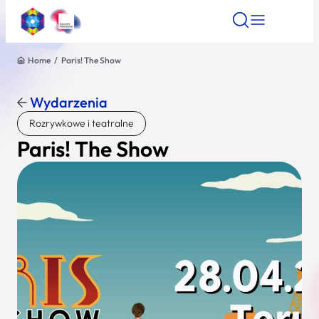
Home
/
Paris! The Show
Znajdź atrakcję
Znajdź artykuł
Znajdź wydarze
Znajdź atrakcję
Wydarzenia
Nazwa atrakcji
Rozrywkowe i teatralne
Paris! The Show
Miasto
Kategoria
Wyszukaj