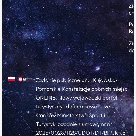
Zi
ch
Po
Br
Zi
do
Zadanie publiczne pn. „Kujawsko-
Pomorskie Konstelacje dobrych miejsc
ONLINE. Nowy wojewódzki portal
turystyczny” dofinansowano ze
środków Ministerstwa Sportu i
Turystyki zgodnie z umową nr nr
2025/0028/1128/UDOT/DT/BP/JKK z