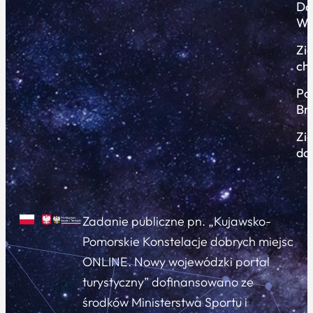
Do
Wi
Zi
ch
Po
Br
Zi
do
Zadanie publiczne pn. „Kujawsko-
Pomorskie Konstelacje dobrych miejsc
ONLINE. Nowy wojewódzki portal
turystyczny” dofinansowano ze
środków Ministerstwa Sportu i