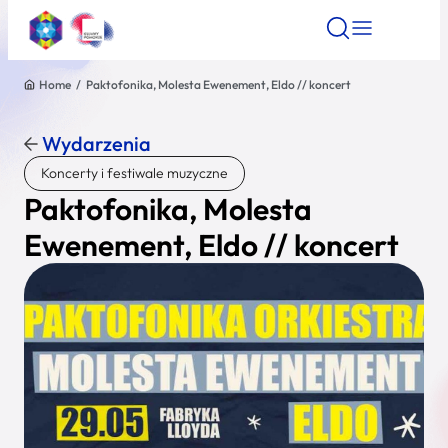
Home
/
Paktofonika, Molesta Ewenement, Eldo // koncert
Znajdź atrakcję
Znajdź artykuł
Znajdź wydarze
Znajdź atrakcję
Wydarzenia
Nazwa atrakcji
Koncerty i festiwale muzyczne
Paktofonika, Molesta
Miasto
Ewenement, Eldo // koncert
Kategoria
Wyszukaj