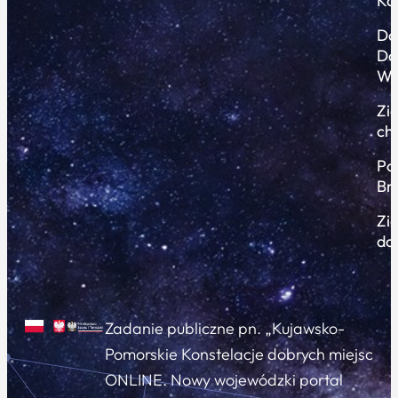
Ko
Do
Do
Wi
Zi
ch
Po
Br
Zi
do
Zadanie publiczne pn. „Kujawsko-
Pomorskie Konstelacje dobrych miejsc
ONLINE. Nowy wojewódzki portal