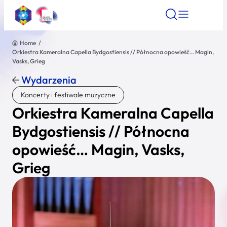
Home
/
Orkiestra Kameralna Capella Bydgostiensis // Północna opowieść… Magin,
Znajdź atrakcję
Znajdź artykuł
Znajdź wydarze
Vasks, Grieg
Znajdź atrakcję
Wydarzenia
Nazwa atrakcji
Koncerty i festiwale muzyczne
Orkiestra Kameralna Capella
Miasto
Bydgostiensis // Północna
opowieść… Magin, Vasks,
Kategoria
Grieg
Wyszukaj