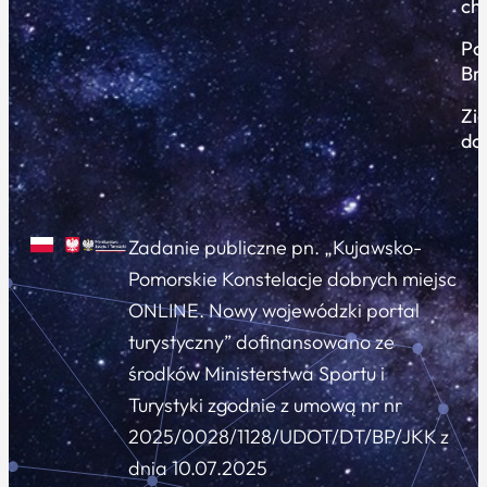
ch
Po
Br
Zi
do
Zadanie publiczne pn. „Kujawsko-
Pomorskie Konstelacje dobrych miejsc
ONLINE. Nowy wojewódzki portal
turystyczny” dofinansowano ze
środków Ministerstwa Sportu i
Turystyki zgodnie z umową nr nr
2025/0028/1128/UDOT/DT/BP/JKK z
dnia 10.07.2025