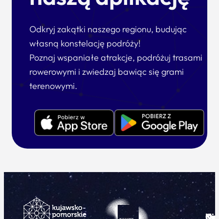
Odkryj zakątki naszego regionu, budując
własną konstelację podróży!
Poznaj wspaniałe atrakcje, podróżuj trasami
rowerowymi i zwiedzaj bawiąc się grami
terenowymi.
Ku
Od
Kon
Ni