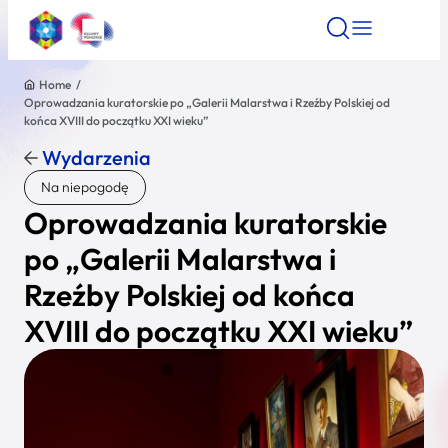
Home
/
Oprowadzania kuratorskie po „Galerii Malarstwa i Rzeźby Polskiej od
Znajdź atrakcję
Znajdź artykuł
Znajdź wydarze
końca XVIII do początku XXI wieku”
Znajdź atrakcję
Wydarzenia
Nazwa atrakcji
Na niepogodę
Oprowadzania kuratorskie
Miasto
po „Galerii Malarstwa i
Rzeźby Polskiej od końca
Kategoria
XVIII do początku XXI wieku”
Wyszukaj