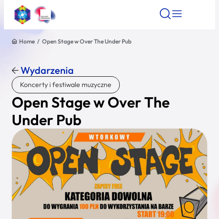
Home
/
Open Stage w Over The Under Pub
Znajdź atrakcję
Znajdź artykuł
Znajdź wydarze
Znajdź atrakcję
Wydarzenia
Nazwa atrakcji
Koncerty i festiwale muzyczne
Open Stage w Over The
Miasto
Under Pub
Kategoria
Wyszukaj