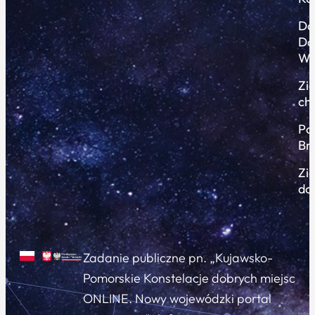
Do
Do
Wi
Zi
ch
Po
Br
Zi
do
Zadanie publiczne pn. „Kujawsko-
Pomorskie Konstelacje dobrych miejsc
ONLINE. Nowy wojewódzki portal