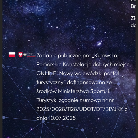
Br
Zi
do
Zadanie publiczne pn. „Kujawsko-
Pomorskie Konstelacje dobrych miejsc
ONLINE. Nowy wojewódzki portal
turystyczny” dofinansowano ze
środków Ministerstwa Sportu i
Turystyki zgodnie z umową nr nr
2025/0028/1128/UDOT/DT/BP/JKK z
dnia 10.07.2025