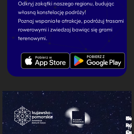
Odkryj zakątki naszego regionu, budując
własną konstelację podróży!
Poznaj wspaniałe atrakcje, podróżuj trasami
rowerowymi i zwiedzaj bawiąc się grami
terenowymi.
Ku
Od
Kon
Ni
Po
i
mie
Tr
Or
zwi