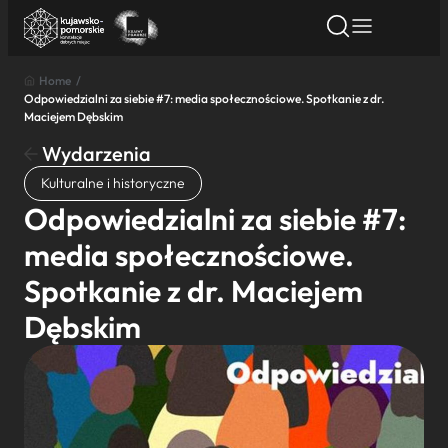
Home
/
Odpowiedzialni za siebie #7: media społecznościowe. Spotkanie z dr.
Znajdź atrakcję
Znajdź artykuł
Znajdź wydarze
Maciejem Dębskim
Znajdź atrakcję
Wydarzenia
Nazwa atrakcji
Kulturalne i historyczne
Odpowiedzialni za siebie #7:
Miasto
media społecznościowe.
Spotkanie z dr. Maciejem
Kategoria
Dębskim
Wyszukaj