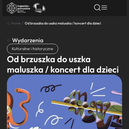
Home
/
Od brzuszka do uszka maluszka / koncert dla dzieci
Znajdź atrakcję
Znajdź artykuł
Znajdź wydarze
Znajdź atrakcję
Wydarzenia
Nazwa atrakcji
Kulturalne i historyczne
Od brzuszka do uszka
Miasto
maluszka / koncert dla dzieci
Kategoria
Wyszukaj