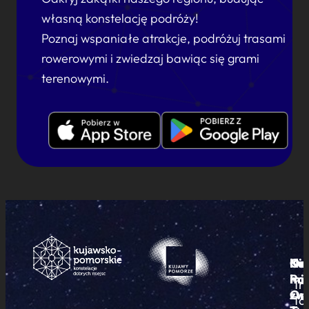
własną konstelację podróży!
Poznaj wspaniałe atrakcje, podróżuj trasami
rowerowymi i zwiedzaj bawiąc się grami
terenowymi.
Ku
Od
Kon
Ni
Po
i
mie
Tr
Or
zwi
To