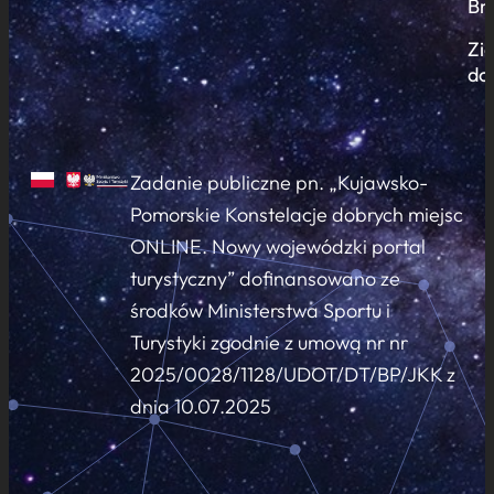
Br
Zi
do
Zadanie publiczne pn. „Kujawsko-
Pomorskie Konstelacje dobrych miejsc
ONLINE. Nowy wojewódzki portal
turystyczny” dofinansowano ze
środków Ministerstwa Sportu i
Turystyki zgodnie z umową nr nr
2025/0028/1128/UDOT/DT/BP/JKK z
dnia 10.07.2025