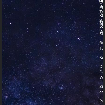
Tur
Pu
Od
By
In
O
Zw
Tu
na
Ku
Wy
e-
Ko
Pa
pub
Ws
Kr
Bo
Tu
Ko
Do
Do
Wi
Zi
ch
Po