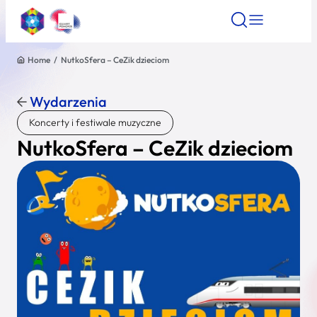
Home
/
NutkoSfera – CeZik dzieciom
Znajdź atrakcję
Znajdź artykuł
Znajdź wydarze
Znajdź atrakcję
Wydarzenia
Nazwa atrakcji
Koncerty i festiwale muzyczne
NutkoSfera – CeZik dzieciom
Miasto
Kategoria
Wyszukaj