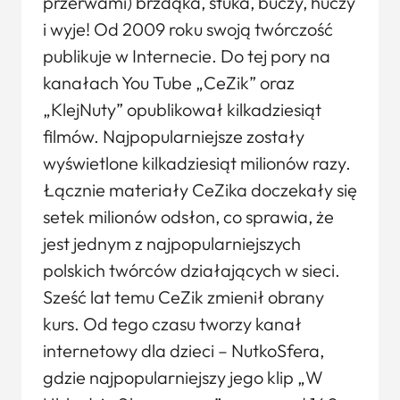
przerwami) brzdąka, stuka, buczy, huczy
i wyje! Od 2009 roku swoją twórczość
publikuje w Internecie. Do tej pory na
kanałach You Tube „CeZik” oraz
„KlejNuty” opublikował kilkadziesiąt
filmów. Najpopularniejsze zostały
wyświetlone kilkadziesiąt milionów razy.
Łącznie materiały CeZika doczekały się
setek milionów odsłon, co sprawia, że
jest jednym z najpopularniejszych
polskich twórców działających w sieci.
Sześć lat temu CeZik zmienił obrany
kurs. Od tego czasu tworzy kanał
internetowy dla dzieci – NutkoSfera,
gdzie najpopularniejszy jego klip „W