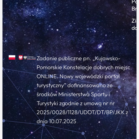
Po
Br
Zi
do
Zadanie publiczne pn. „Kujawsko-
Pomorskie Konstelacje dobrych miejsc
ONLINE. Nowy wojewódzki portal
turystyczny” dofinansowano ze
środków Ministerstwa Sportu i
Turystyki zgodnie z umową nr nr
2025/0028/1128/UDOT/DT/BP/JKK z
dnia 10.07.2025