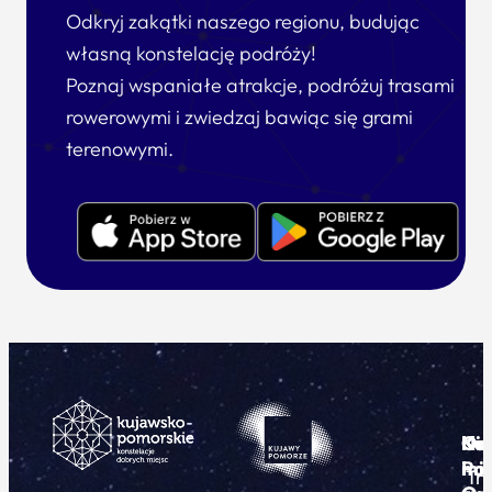
Odkryj zakątki naszego regionu, budując
własną konstelację podróży!
Poznaj wspaniałe atrakcje, podróżuj trasami
rowerowymi i zwiedzaj bawiąc się grami
terenowymi.
Ku
Od
Kon
Ni
Po
i
mie
Tr