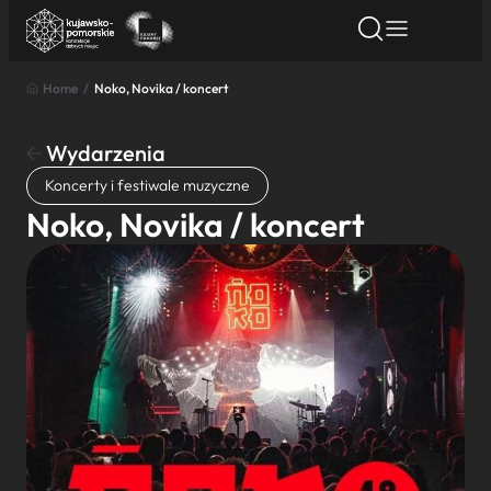
Home
/
Noko, Novika / koncert
Znajdź atrakcję
Znajdź artykuł
Znajdź wydarze
Znajdź atrakcję
Wydarzenia
Nazwa atrakcji
Koncerty i festiwale muzyczne
Noko, Novika / koncert
Miasto
Kategoria
Wyszukaj