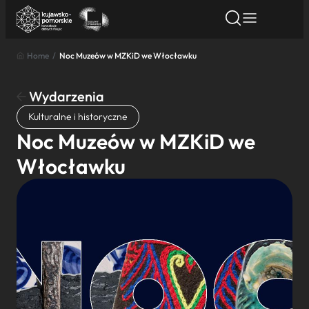
Home
/
Noc Muzeów w MZKiD we Włocławku
Znajdź atrakcję
Znajdź artykuł
Znajdź wydarze
Znajdź atrakcję
Wydarzenia
Nazwa atrakcji
Kulturalne i historyczne
Noc Muzeów w MZKiD we
Miasto
Włocławku
Kategoria
Wyszukaj