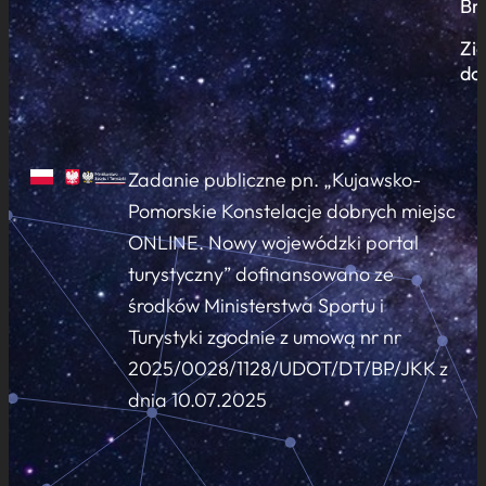
Br
Zi
do
Zadanie publiczne pn. „Kujawsko-
Pomorskie Konstelacje dobrych miejsc
ONLINE. Nowy wojewódzki portal
turystyczny” dofinansowano ze
środków Ministerstwa Sportu i
Turystyki zgodnie z umową nr nr
2025/0028/1128/UDOT/DT/BP/JKK z
dnia 10.07.2025