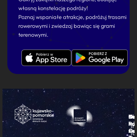
własną konstelację podróży!
Poznaj wspaniałe atrakcje, podróżuj trasami
rowerowymi i zwiedzaj bawiąc się grami
terenowymi.
Ku
Od
Kon
Ni
Po
i
mie
Tr
Or
zwi
To