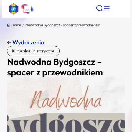
Home
/
Nadwodna Bydgoszcz – spacer z przewodnikiem
Znajdź atrakcję
Znajdź artykuł
Znajdź wydarze
Znajdź atrakcję
Wydarzenia
Nazwa atrakcji
Kulturalne i historyczne
Nadwodna Bydgoszcz –
Miasto
spacer z przewodnikiem
Kategoria
Wyszukaj