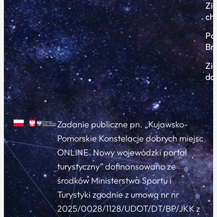
Zi
ch
Po
Br
Zi
do
Zadanie publiczne pn. „Kujawsko-
Pomorskie Konstelacje dobrych miejsc
ONLINE. Nowy wojewódzki portal
turystyczny” dofinansowano ze
środków Ministerstwa Sportu i
Turystyki zgodnie z umową nr nr
2025/0028/1128/UDOT/DT/BP/JKK z