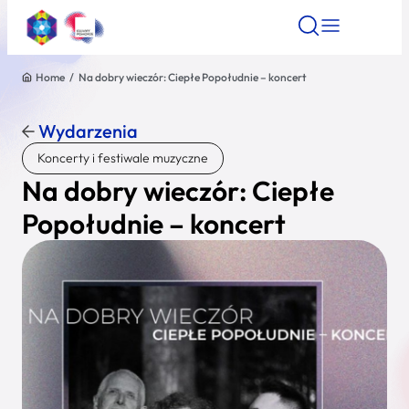
Home
/
Na dobry wieczór: Ciepłe Popołudnie – koncert
Znajdź atrakcję
Znajdź artykuł
Znajdź wydarze
Znajdź atrakcję
Wydarzenia
Nazwa atrakcji
Koncerty i festiwale muzyczne
Na dobry wieczór: Ciepłe
Miasto
Popołudnie – koncert
Kategoria
Wyszukaj