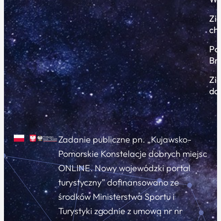
Zi
ch
Po
Br
Zi
do
Zadanie publiczne pn. „Kujawsko-
Pomorskie Konstelacje dobrych miejsc
ONLINE. Nowy wojewódzki portal
turystyczny” dofinansowano ze
środków Ministerstwa Sportu i
Turystyki zgodnie z umową nr nr