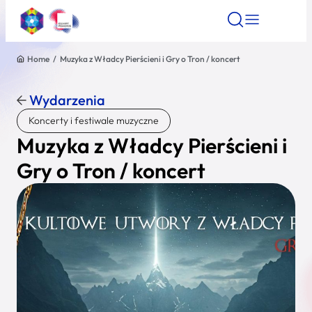
Home
/
Muzyka z Władcy Pierścieni i Gry o Tron / koncert
Znajdź atrakcję
Znajdź artykuł
Znajdź wydarze
Znajdź atrakcję
Wydarzenia
Nazwa atrakcji
Koncerty i festiwale muzyczne
Muzyka z Władcy Pierścieni i
Miasto
Gry o Tron / koncert
Kategoria
Wyszukaj