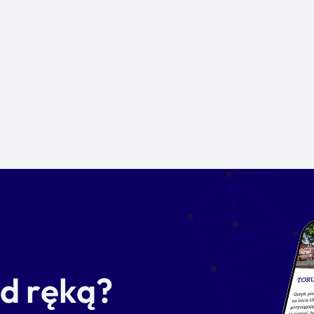
od ręką?