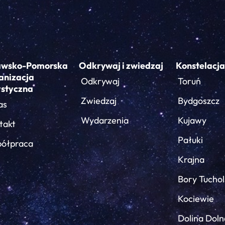
awsko-Pomorska
Odkrywaj i zwiedzaj
Konstelacja
anizacja
Odkrywaj
Toruń
ystyczna
Zwiedzaj
Bydgoszcz
as
Wydarzenia
Kujawy
takt
Pałuki
ółpraca
Krajna
Bory Tuchol
Kociewie
Dolina Doln