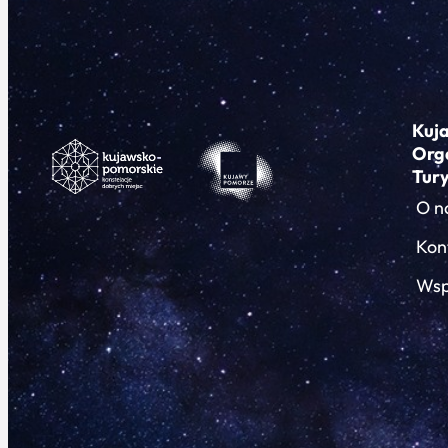
Kuj
Org
Tur
O n
Kon
Wsp