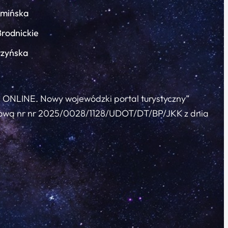
łmińska
Brodnickie
rzyńska
c ONLINE. Nowy wojewódzki portal turystyczny”
 umową nr nr 2025/0028/1128/UDOT/DT/BP/JKK z dnia