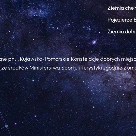
Ziemia che
Pojezierze 
Ziemia dob
zne pn. „Kujawsko-Pomorskie Konstelacje dobrych miejs
ze środków Ministerstwa Sportu i Turystyki zgodnie z