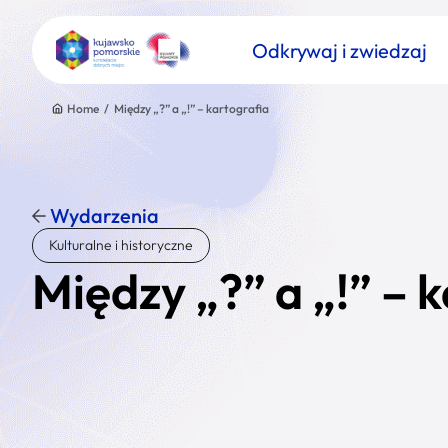
Odkrywaj i zwiedzaj
Home
/
Między „?” a „!” – kartografia
Wydarzenia
Znajdź atrakcję
Kulturalne i historyczne
Nazwa atrakcji
Między „?” a „!” – 