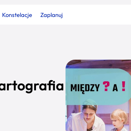
Konstelacje
Zaplanuj
Znajdź atrakcję
Znajdź artykuł
Znajdź wydarzeni
Miasto
Kategoria
kartografia