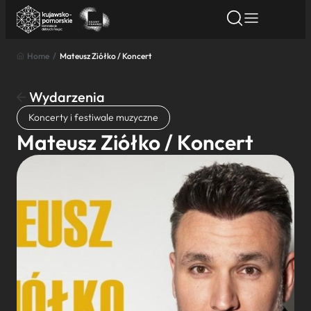
Home
/
Mateusz Ziółko / Koncert
Znajdź atrakcję
Znajdź artykuł
Znajdź wydarze
Znajdź atrakcję
Wydarzenia
Nazwa atrakcji
Koncerty i festiwale muzyczne
Mateusz Ziółko / Koncert
Miasto
Kategoria
Wyszukaj