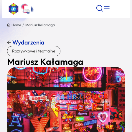
Home
/
Mariusz Kałamaga
Znajdź atrakcję
Znajdź artykuł
Znajdź wydarze
Znajdź atrakcję
Wydarzenia
Nazwa atrakcji
Rozrywkowe i teatralne
Mariusz Kałamaga
Miasto
Kategoria
Wyszukaj