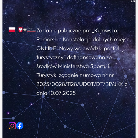
do
Zadanie publiczne pn. „Kujawsko-
Pomorskie Konstelacje dobrych miejsc
ONLINE. Nowy wojewódzki portal
turystyczny” dofinansowano ze
środków Ministerstwa Sportu i
Turystyki zgodnie z umową nr nr
2025/0028/1128/UDOT/DT/BP/JKK z
dnia 10.07.2025