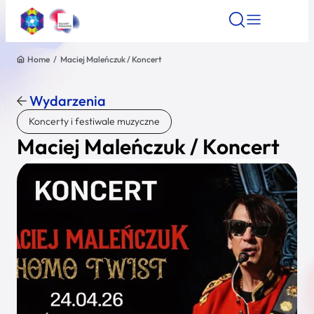
Home
/
Maciej Maleńczuk / Koncert
Znajdź atrakcję
Znajdź artykuł
Znajdź wydarze
Znajdź atrakcję
Wydarzenia
Nazwa atrakcji
Koncerty i festiwale muzyczne
Maciej Maleńczuk / Koncert
Miasto
Kategoria
Wyszukaj