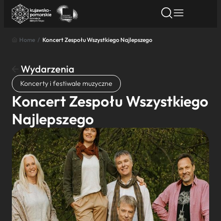
Home
/
Koncert Zespołu Wszystkiego Najlepszego
Znajdź atrakcję
Znajdź artykuł
Znajdź wydarze
Znajdź atrakcję
Wydarzenia
Nazwa atrakcji
Koncerty i festiwale muzyczne
Koncert Zespołu Wszystkiego
Miasto
Najlepszego
Kategoria
Wyszukaj