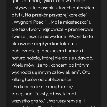
goni za modą, tylko trafia w emocje.
Usłyszysz tu piosenki z trzech autorskich
płyt („Na przekór przyszłej korekcie”,
„Wygnani Poeci”, „Małe miasteczka”),
ale też utwory najnowsze – premierowe,
świeże, jeszcze niewydane. Wszystko to
okraszone ciepłym kontaktem z
publicznością, poczuciem humoru i
naturalnością, której nie da się udawać.
Wielu mówi, że to „koncert, po którym
wychodzi się innym człowiekiem”. Oto
kilka głosów od publiczności:
„Po koncercie nie mogłam się
otrząsnąć. Teksty, głosy, klimat –
wszystko grało.” „Wzruszyłem się. I