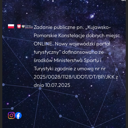
Zadanie publiczne pn. „Kujawsko-
Pomorskie Konstelacje dobrych miejsc
ONLINE. Nowy wojewódzki portal
turystyczny” dofinansowano ze
środków Ministerstwa Sportu i
Turystyki zgodnie z umową nr nr
2025/0028/1128/UDOT/DT/BP/JKK z
dnia 10.07.2025