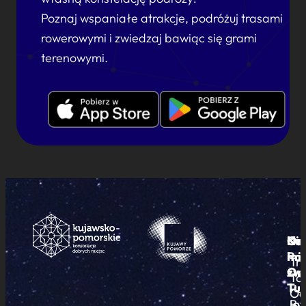
Poznaj wspaniałe atrakcje, podróżuj trasami
rowerowymi i zwiedzaj bawiąc się grami
terenowymi.
Ku
Od
Kon
Ni
Po
i
mie
Tr
Or
zwi
To
Tur
Pu
Od
By
In