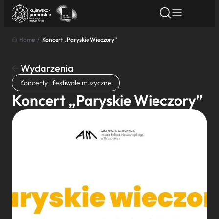
Home
/
Koncert „Paryskie Wieczory”
Znajdź atrakcję
Znajdź artykuł
Znajdź wydarze
Znajdź atrakcję
Wydarzenia
Nazwa atrakcji
Koncerty i festiwale muzyczne
Koncert „Paryskie Wieczory”
Miasto
Kategoria
Wyszukaj