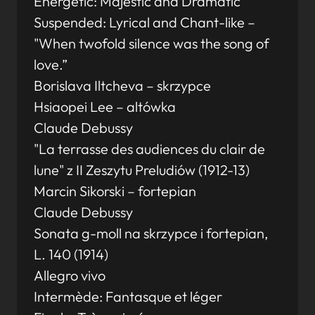
Energetic: Majestic and Dramatic
Suspended: Lyrical and Chant-like –
"When twofold silence was the song of
love.”
Borislava Iltcheva – skrzypce
Hsiaopei Lee – altówka
Claude Debussy
"La terrasse des audiences du clair de
lune" z II Zeszytu Preludiów (1912-13)
Marcin Sikorski – fortepian
Claude Debussy
Sonata g-moll na skrzypce i fortepian,
L. 140 (1914)
Allegro vivo
Intermède: Fantasque et léger