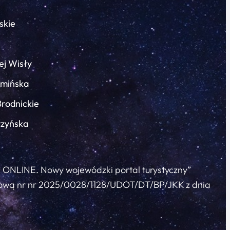
skie
ej Wisły
łmińska
Brodnickie
rzyńska
c ONLINE. Nowy wojewódzki portal turystyczny”
 umową nr nr 2025/0028/1128/UDOT/DT/BP/JKK z dnia