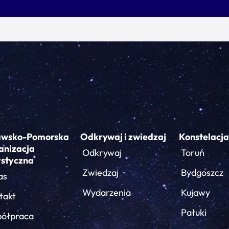
awsko-Pomorska
Odkrywaj i zwiedzaj
Konstelacja
anizacja
Odkrywaj
Toruń
ystyczna
Zwiedzaj
Bydgoszcz
as
Wydarzenia
Kujawy
takt
Pałuki
ółpraca