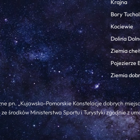
Krajna
Bory Tuchol
Kociewie
Dolina Doln
Ziemia che
Pojezierze 
Ziemia dob
zne pn. „Kujawsko-Pomorskie Konstelacje dobrych miejs
ze środków Ministerstwa Sportu i Turystyki zgodnie z