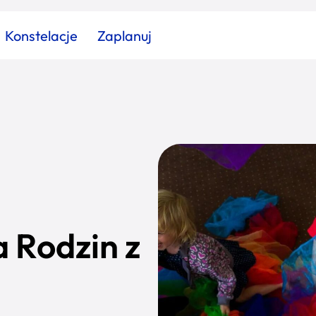
Konstelacje
Zaplanuj
Znajdź atrakcję
Znajdź artykuł
Znajdź wydarzeni
Miasto
Kategoria
 Rodzin z