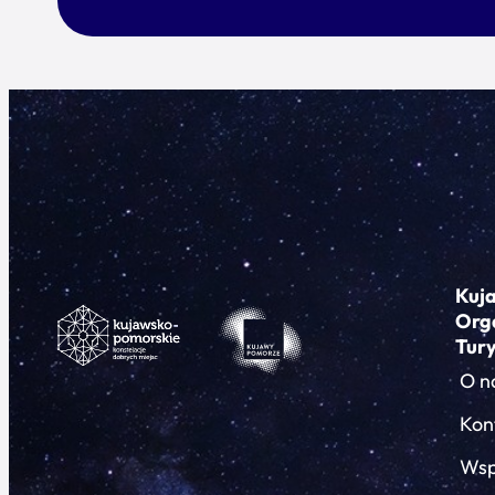
Kuj
Org
Tur
O n
Kon
Wsp