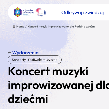
Odkrywaj i zwiedzaj
Home
/
Koncert muzyki improwizowanej dla Rodzin z dziećmi
Wydarzenia
Znajdź atrakcję
Koncerty i festiwale muzyczne
Nazwa atrakcji
Koncert muzyki
improwizowanej dla
dziećmi