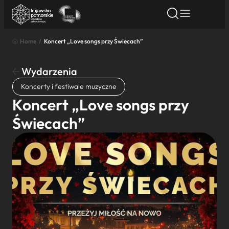
Home
/
Koncert „Love songs przy Świecach”
Znajdź atrakcję
Znajdź artykuł
Znajdź wydarze
Znajdź atrakcję
Wydarzenia
Nazwa atrakcji
Koncerty i festiwale muzyczne
Koncert „Love songs przy
Miasto
Świecach”
Kategoria
Wyszukaj