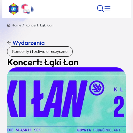
Home
/
Koncert: Łąki Łan
Znajdź atrakcję
Znajdź artykuł
Znajdź wydarze
Znajdź atrakcję
Wydarzenia
Nazwa atrakcji
Koncerty i festiwale muzyczne
Koncert: Łąki Łan
Miasto
Kategoria
Wyszukaj