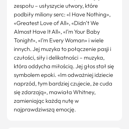
zespołu – usłyszycie utwory, które
podbiły miliony serc: «I Have Nothing»,
«Greatest Love of All», «Didn’t We
Almost Have It All», «I’m Your Baby
Tonight», «I’m Every Woman» i wiele
innych. Jej muzyka to połączenie pasji i
czułości, siły i delikatności – muzyka,
która oddycha miłością. Jej głos stał się
symbolem epoki. «Im odważniej idziecie
naprzód, tym bardziej czujecie, że cuda
się zdarzają», mawiała Whitney,
zamieniając każdą nutę w
najprawdziwszą emocję.