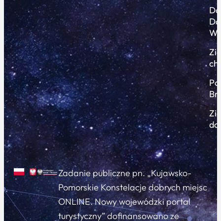
Do
Do
Wi
Zi
ch
Po
Br
Zi
do
Zadanie publiczne pn. „Kujawsko-
Pomorskie Konstelacje dobrych miejsc
ONLINE. Nowy wojewódzki portal
turystyczny” dofinansowano ze