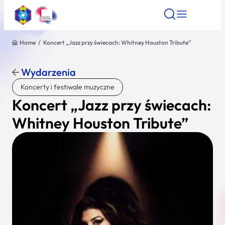
Home
/
Koncert „Jazz przy świecach: Whitney Houston Tribute”
Znajdź atrakcję
Znajdź artykuł
Znajdź wydarze
Znajdź atrakcję
Wydarzenia
Nazwa atrakcji
Koncerty i festiwale muzyczne
Koncert „Jazz przy świecach:
Miasto
Whitney Houston Tribute”
Kategoria
Wyszukaj