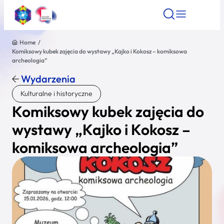
Home
/
Komiksowy kubek zajęcia do wystawy „Kajko i Kokosz – komiksowa
Znajdź atrakcję
Znajdź artykuł
Znajdź wydarze
archeologia”
Znajdź atrakcję
Wydarzenia
Nazwa atrakcji
Kulturalne i historyczne
Komiksowy kubek zajęcia do
Miasto
wystawy „Kajko i Kokosz –
komiksowa archeologia”
Kategoria
Wyszukaj