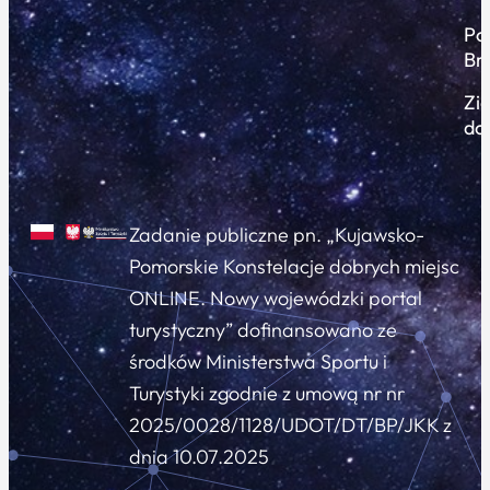
Po
Br
Zi
do
Zadanie publiczne pn. „Kujawsko-
Pomorskie Konstelacje dobrych miejsc
ONLINE. Nowy wojewódzki portal
turystyczny” dofinansowano ze
środków Ministerstwa Sportu i
Turystyki zgodnie z umową nr nr
2025/0028/1128/UDOT/DT/BP/JKK z
dnia 10.07.2025