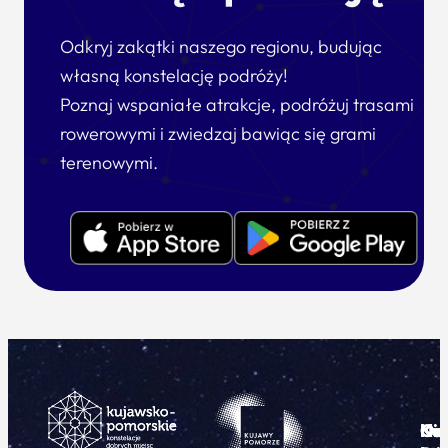
Odkryj zakątki naszego regionu, budując
własną konstelację podróży!
Poznaj wspaniałe atrakcje, podróżuj trasami
rowerowymi i zwiedzaj bawiąc się grami
terenowymi.
Ku
Od
Kon
Ni