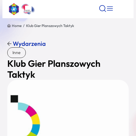
Home
/
Klub Gier Planszowych Taktyk
Znajdź atrakcję
Znajdź artykuł
Znajdź wydarze
Znajdź atrakcję
Wydarzenia
Nazwa atrakcji
Inne
Klub Gier Planszowych
Miasto
Taktyk
Kategoria
Wyszukaj