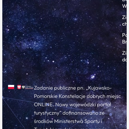
Wi
Zi
ch
Po
Br
Zi
do
Zadanie publiczne pn. „Kujawsko-
Pomorskie Konstelacje dobrych miejsc
ONLINE. Nowy wojewódzki portal
turystyczny” dofinansowano ze
środków Ministerstwa Sportu i