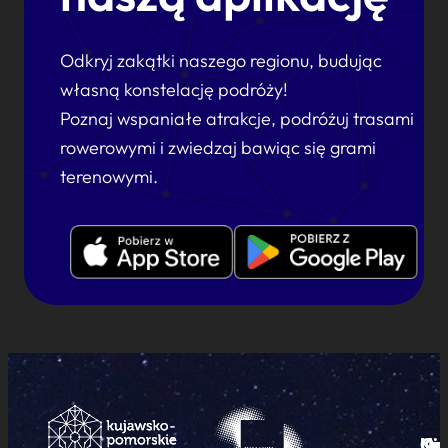
Odkryj zakątki naszego regionu, budując
własną konstelację podróży!
Poznaj wspaniałe atrakcje, podróżuj trasami
rowerowymi i zwiedzaj bawiąc się grami
terenowymi.
Ku
Od
Kon
Ni