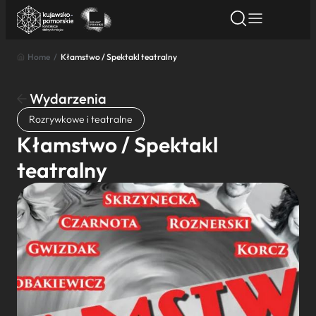
Home
/
Kłamstwo / Spektakl teatralny
Znajdź atrakcję
Znajdź artykuł
Znajdź wydarze
Znajdź atrakcję
Wydarzenia
Nazwa atrakcji
Rozrywkowe i teatralne
Kłamstwo / Spektakl
Miasto
teatralny
Kategoria
Wyszukaj