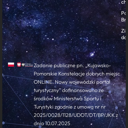
ch
Po
Br
Zi
do
Zadanie publiczne pn. „Kujawsko-
Pomorskie Konstelacje dobrych miejsc
ONLINE. Nowy wojewódzki portal
turystyczny” dofinansowano ze
środków Ministerstwa Sportu i
Turystyki zgodnie z umową nr nr
2025/0028/1128/UDOT/DT/BP/JKK z
dnia 10.07.2025