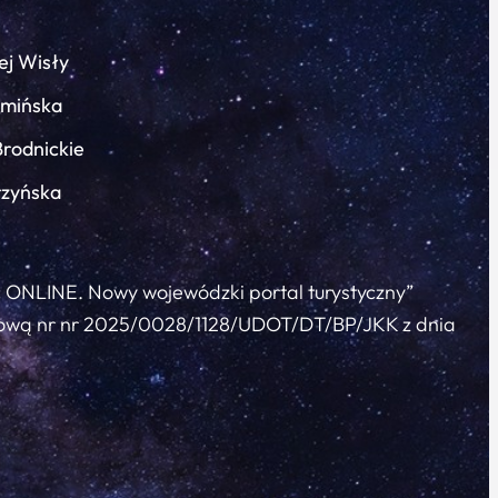
ej Wisły
łmińska
Brodnickie
rzyńska
c ONLINE. Nowy wojewódzki portal turystyczny”
 umową nr nr 2025/0028/1128/UDOT/DT/BP/JKK z dnia