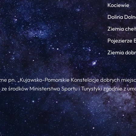
Kociewie
Dolina Doln
Ziemia che
Pojezierze 
Ziemia dob
zne pn. „Kujawsko-Pomorskie Konstelacje dobrych miejs
ze środków Ministerstwa Sportu i Turystyki zgodnie z