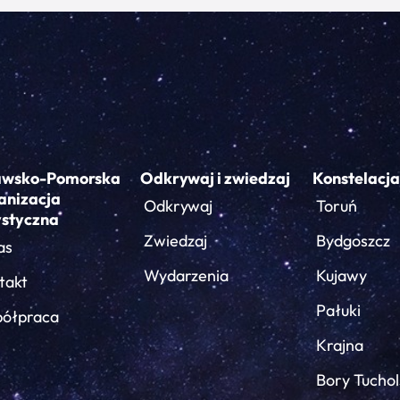
awsko-Pomorska
Odkrywaj i zwiedzaj
Konstelacja
anizacja
Odkrywaj
Toruń
ystyczna
Zwiedzaj
Bydgoszcz
as
Wydarzenia
Kujawy
takt
Pałuki
ółpraca
Krajna
Bory Tuchol