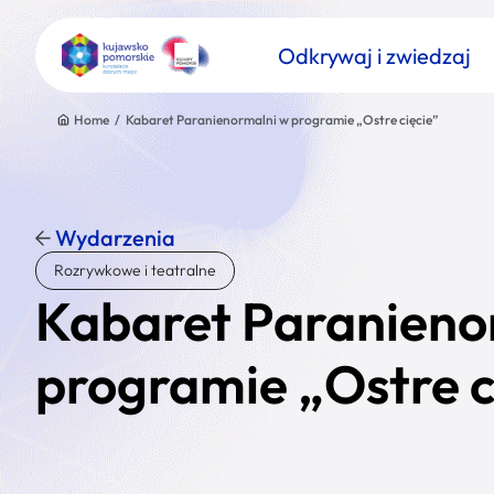
Odkrywaj i zwiedzaj
Home
/
Kabaret Paranienormalni w programie „Ostre cięcie”
Wydarzenia
Znajdź atrakcję
Rozrywkowe i teatralne
Nazwa atrakcji
Kabaret Paranieno
programie „Ostre c