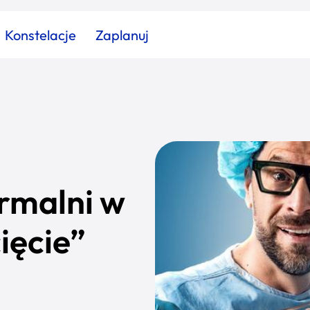
Konstelacje
Zaplanuj
Znajdź atrakcję
Znajdź artykuł
Znajdź wydarzeni
Miasto
Kategoria
rmalni w
ięcie”