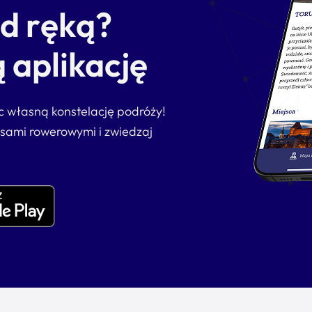
od ręką?
 aplikację
ąc własną konstelację podróży!
asami rowerowymi i zwiedzaj