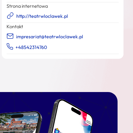
Strona internetowa
http://teatrwloclawek.pl
Kontakt
impresariat@teatrwloclawek.pl
+48542314760