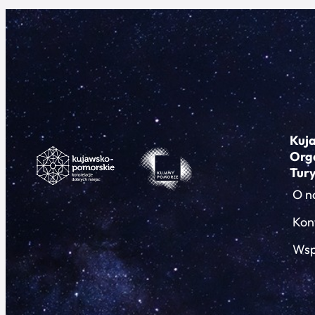
Kuj
Org
Tur
O n
Kon
Wsp