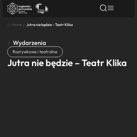
Home
/
Jutra nie będzie – Teatr Klika
Znajdź atrakcję
Znajdź artykuł
Znajdź wydarze
Znajdź atrakcję
Wydarzenia
Nazwa atrakcji
Rozrywkowe i teatralne
Jutra nie będzie – Teatr Klika
Miasto
Kategoria
Wyszukaj