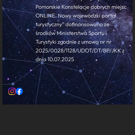
Pomorskie Konstelacje dobrych miejsc
ONLINE. Nowy wojewódzki portal
turystyczny” dofinansowano ze
środków Ministerstwa Sportu i
Turystyki zgodnie z umową nr nr
2025/0028/1128/UDOT/DT/BP/JKK z
dnia 10.07.2025