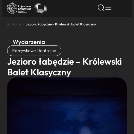
Home
/
Jezioro łabędzie – Królewski Balet Klasyczny
Znajdź atrakcję
Znajdź artykuł
Znajdź wydarze
Znajdź atrakcję
Wydarzenia
Nazwa atrakcji
Rozrywkowe i teatralne
Jezioro łabędzie – Królewski
Miasto
Balet Klasyczny
Kategoria
Wyszukaj