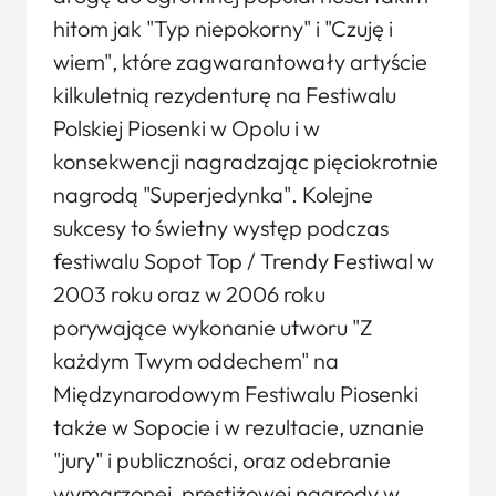
hitom jak "Typ niepokorny" i "Czuję i
wiem", które zagwarantowały artyście
kilkuletnią rezydenturę na Festiwalu
Polskiej Piosenki w Opolu i w
konsekwencji nagradzając pięciokrotnie
nagrodą "Superjedynka". Kolejne
sukcesy to świetny występ podczas
festiwalu Sopot Top / Trendy Festiwal w
2003 roku oraz w 2006 roku
porywające wykonanie utworu "Z
każdym Twym oddechem" na
Międzynarodowym Festiwalu Piosenki
także w Sopocie i w rezultacie, uznanie
"jury" i publiczności, oraz odebranie
wymarzonej, prestiżowej nagrody w