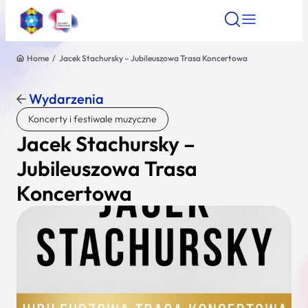
Home
/
Jacek Stachursky – Jubileuszowa Trasa Koncertowa
Znajdź atrakcję
Znajdź artykuł
Znajdź wydarze
Znajdź atrakcję
Wydarzenia
Nazwa atrakcji
Koncerty i festiwale muzyczne
Jacek Stachursky –
Miasto
Jubileuszowa Trasa
Koncertowa
Kategoria
Wyszukaj