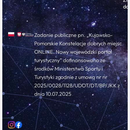
do
Zadanie publiczne pn. „Kujawsko-
Pomorskie Konstelacje dobrych miejsc
ONLINE. Nowy wojewódzki portal
turystyczny” dofinansowano ze
środków Ministerstwa Sportu i
Turystyki zgodnie z umową nr nr
2025/0028/1128/UDOT/DT/BP/JKK z
dnia 10.07.2025