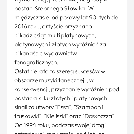
postaci Srebrnego Słowika. W
międzyczasie, od połowy lat 90-tych do
2016 roku, artyście przyznano
kilkadziesiąt multi platynowych,
platynowych i złotych wyróżnień za
kilkanaście wydawnictw
fonograficznych.
Ostatnie lata to szereg sukcesów w
obszarze muzyki tanecznej i, w
konsekwencji, przyznanie wyróżnień pod
postacią kilku złotych i platynowych
singli za utwory "Essa", "Szampan i
truskawki", "Kieliszki" oraz "Doskozzza".
Od 1994 roku, podczas swojej drogi
estradowej, regularnie, co 6 lat, los