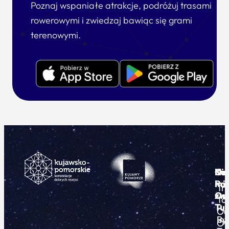
Poznaj wspaniałe atrakcje, podróżuj trasami
rowerowymi i zwiedzaj bawiąc się grami
terenowymi.
Ku
Od
Kon
Ni
Po
i
mie
Tr
Or
zwi
To
Tur
Pu
Od
By
In
O