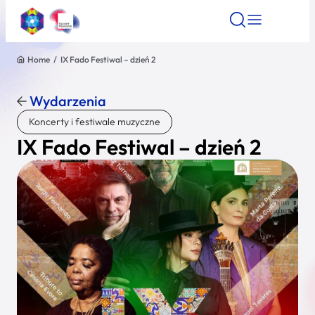
Home
/
IX Fado Festiwal – dzień 2
Znajdź atrakcję
Znajdź artykuł
Znajdź wydarze
Znajdź atrakcję
Wydarzenia
Nazwa atrakcji
Koncerty i festiwale muzyczne
IX Fado Festiwal – dzień 2
Miasto
Kategoria
Wyszukaj