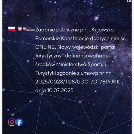
do
Zadanie publiczne pn. „Kujawsko-
Pomorskie Konstelacje dobrych miejsc
ONLINE. Nowy wojewódzki portal
turystyczny” dofinansowano ze
środków Ministerstwa Sportu i
Turystyki zgodnie z umową nr nr
2025/0028/1128/UDOT/DT/BP/JKK z
dnia 10.07.2025