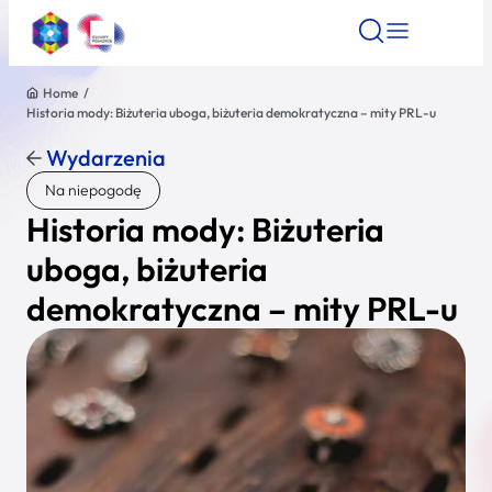
Home
/
Historia mody: Biżuteria uboga, biżuteria demokratyczna – mity PRL-u
Znajdź atrakcję
Znajdź artykuł
Znajdź wydarze
Znajdź atrakcję
Wydarzenia
Nazwa atrakcji
Na niepogodę
Historia mody: Biżuteria
Miasto
uboga, biżuteria
demokratyczna – mity PRL-u
Kategoria
Wyszukaj