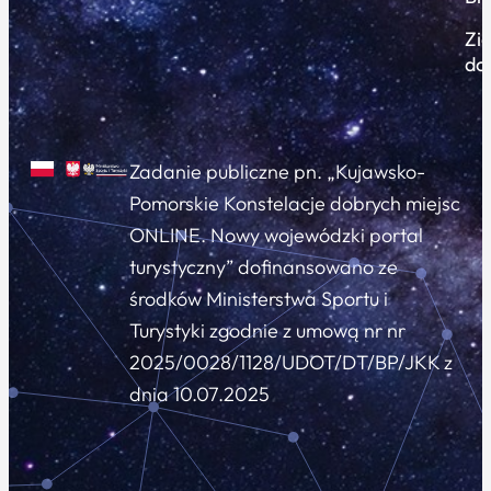
Zi
do
Zadanie publiczne pn. „Kujawsko-
Pomorskie Konstelacje dobrych miejsc
ONLINE. Nowy wojewódzki portal
turystyczny” dofinansowano ze
środków Ministerstwa Sportu i
Turystyki zgodnie z umową nr nr
2025/0028/1128/UDOT/DT/BP/JKK z
dnia 10.07.2025