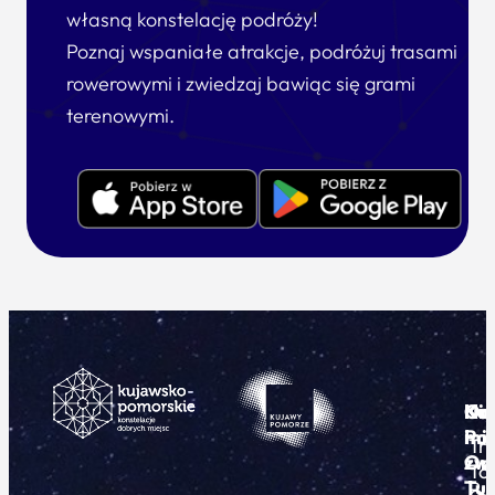
własną konstelację podróży!
Poznaj wspaniałe atrakcje, podróżuj trasami
rowerowymi i zwiedzaj bawiąc się grami
terenowymi.
Ku
Od
Kon
Ni
Po
i
mie
Tr
Or
zwi
To
Tur
Pu