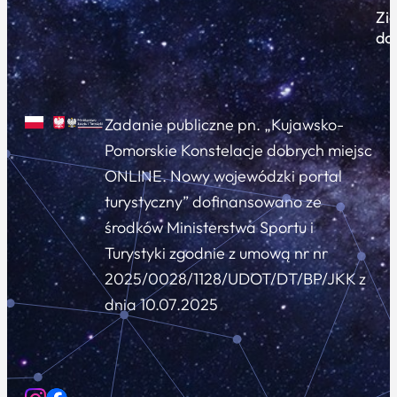
Zi
do
Zadanie publiczne pn. „Kujawsko-
Pomorskie Konstelacje dobrych miejsc
ONLINE. Nowy wojewódzki portal
turystyczny” dofinansowano ze
środków Ministerstwa Sportu i
Turystyki zgodnie z umową nr nr
2025/0028/1128/UDOT/DT/BP/JKK z
dnia 10.07.2025