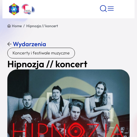
Home
/
Hipnozja // koncert
Znajdź atrakcję
Znajdź artykuł
Znajdź wydarze
Znajdź atrakcję
Wydarzenia
Nazwa atrakcji
Koncerty i festiwale muzyczne
Hipnozja // koncert
Miasto
Kategoria
Wyszukaj