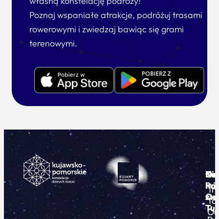
własną konstelację podróży!
Poznaj wspaniałe atrakcje, podróżuj trasami
rowerowymi i zwiedzaj bawiąc się grami
terenowymi.
Ku
Od
Kon
Ni
Po
i
mie
Tr
Or
zwi
To
Tur
Pu
Od