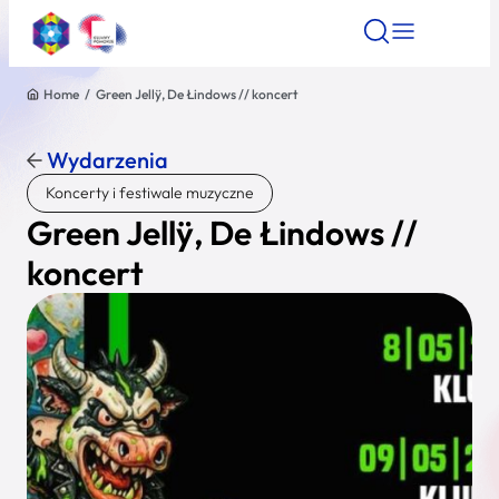
Home
/
Green Jellÿ, De Łindows // koncert
Znajdź atrakcję
Znajdź artykuł
Znajdź wydarze
Znajdź atrakcję
Wydarzenia
Nazwa atrakcji
Koncerty i festiwale muzyczne
Green Jellÿ, De Łindows //
Miasto
koncert
Kategoria
Wyszukaj