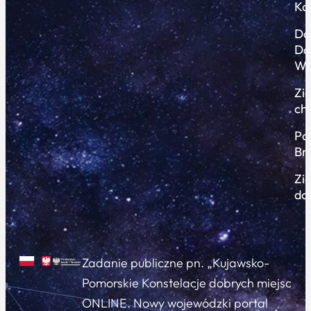
Ko
Do
Do
Wi
Zi
ch
Po
Br
Zi
do
Zadanie publiczne pn. „Kujawsko-
Pomorskie Konstelacje dobrych miejsc
ONLINE. Nowy wojewódzki portal