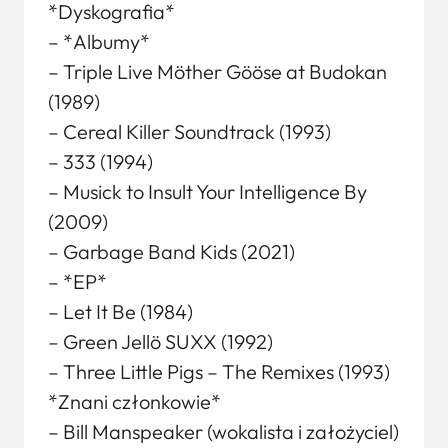
*Dyskografia*
– *Albumy*
– Triple Live Möther Gööse at Budokan
(1989)
– Cereal Killer Soundtrack (1993)
– 333 (1994)
– Musick to Insult Your Intelligence By
(2009)
– Garbage Band Kids (2021)
– *EP*
– Let It Be (1984)
– Green Jellö SUXX (1992)
– Three Little Pigs – The Remixes (1993)
*Znani członkowie*
– Bill Manspeaker (wokalista i założyciel)