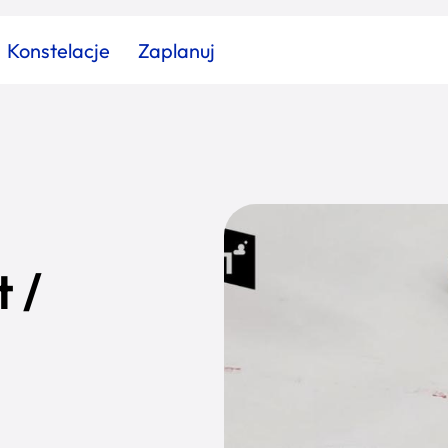
Konstelacje
Zaplanuj
Znajdź atrakcję
Znajdź artykuł
Znajdź wydarzeni
Miasto
Kategoria
 /