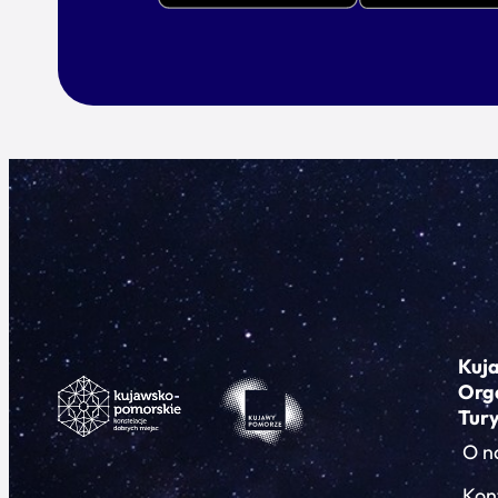
Kuj
Org
Tur
O n
Kon