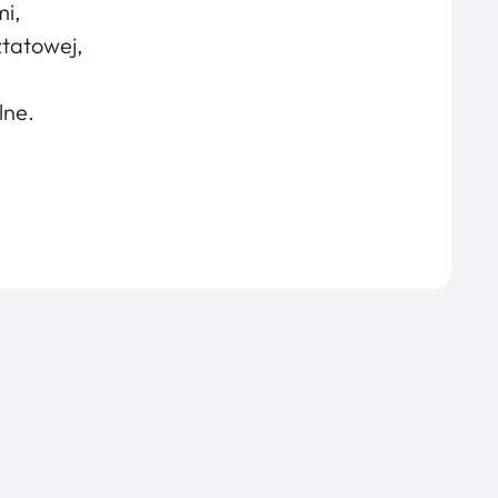
i,
ztatowej,
lne.