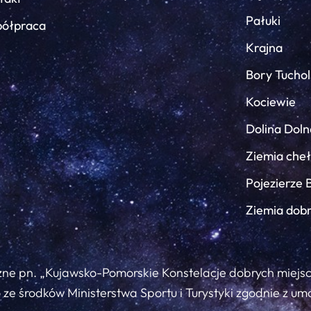
Pałuki
ółpraca
Krajna
Bory Tuchol
Kociewie
Dolina Doln
Ziemia che
Pojezierze 
Ziemia dob
zne pn. „Kujawsko-Pomorskie Konstelacje dobrych miejs
ze środków Ministerstwa Sportu i Turystyki zgodnie z