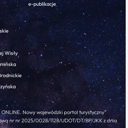
e-publikacje
skie
ej Wisły
łmińska
Brodnickie
rzyńska
c ONLINE. Nowy wojewódzki portal turystyczny”
 umową nr nr 2025/0028/1128/UDOT/DT/BP/JKK z dnia