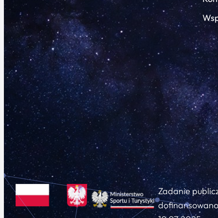
Wsp
Zadanie public
dofinansowano 