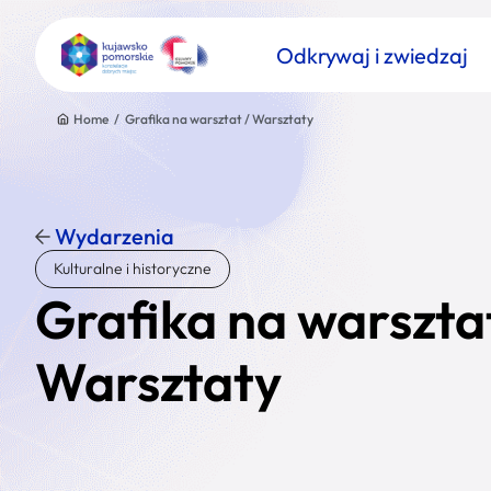
Odkrywaj i zwiedzaj
Home
/
Grafika na warsztat / Warsztaty
Wydarzenia
Znajdź atrakcję
Kulturalne i historyczne
Nazwa atrakcji
Grafika na warsztat
Warsztaty