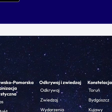
awsko-Pomorska
Odkrywaj i zwiedzaj
Konstelacja
anizacja
Odkrywaj
Toruń
ystyczna
Zwiedzaj
Bydgoszcz
as
Wydarzenia
Kujawy
takt