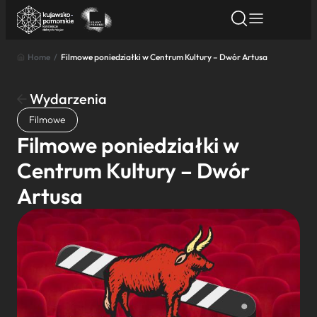
Home
/
Filmowe poniedziałki w Centrum Kultury – Dwór Artusa
Znajdź atrakcję
Znajdź artykuł
Znajdź wydarze
Znajdź atrakcję
Wydarzenia
Nazwa atrakcji
Filmowe
Filmowe poniedziałki w
Miasto
Centrum Kultury – Dwór
Artusa
Kategoria
Wyszukaj