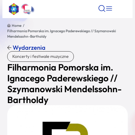
Home
/
Filharmonia Pomorska im. Ignacego Paderewskiego // Szymanowski
Znajdź atrakcję
Znajdź artykuł
Znajdź wydarze
Mendelssohn-Bartholdy
Znajdź atrakcję
Wydarzenia
Nazwa atrakcji
Koncerty i festiwale muzyczne
Filharmonia Pomorska im.
Miasto
Ignacego Paderewskiego //
Szymanowski Mendelssohn-
Kategoria
Bartholdy
Wyszukaj