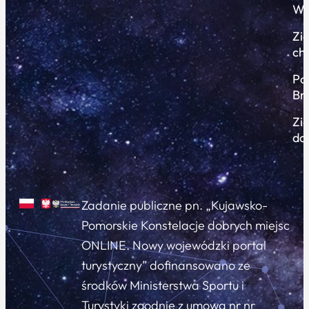
Wi
Zi
ch
Po
Br
Zi
do
Zadanie publiczne pn. „Kujawsko-
Pomorskie Konstelacje dobrych miejsc
ONLINE. Nowy wojewódzki portal
turystyczny” dofinansowano ze
środków Ministerstwa Sportu i
Turystyki zgodnie z umową nr nr