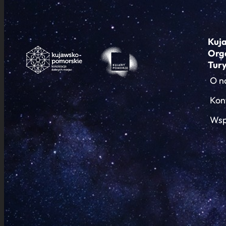
Kuj
Org
Tur
O n
Kon
Wsp