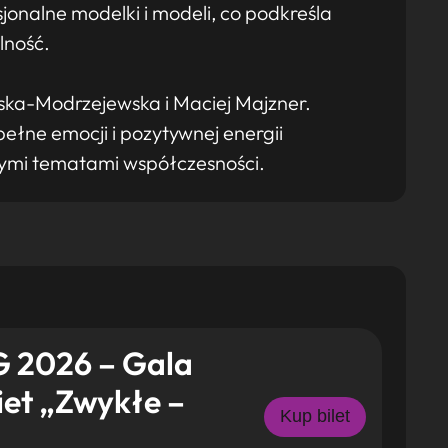
onalne modelki i modeli, co podkreśla
lność.
ńska-Modrzejewska i Maciej Majzner.
ełne emocji i pozytywnej energii
nymi tematami współczesności.
 2026 – Gala
et „Zwykłe –
Kup bilet