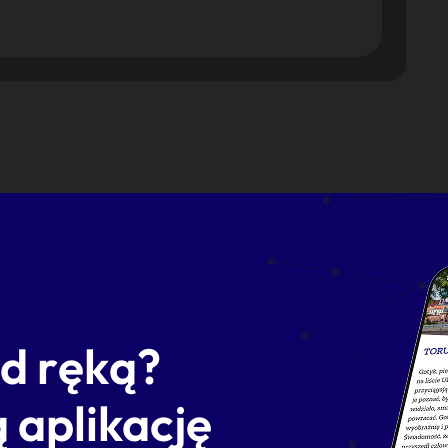
od ręką?
 aplikację