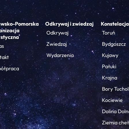
awsko-Pomorska
Odkrywaj i zwiedzaj
Konstelacja
anizacja
Odkrywaj
Toruń
ystyczna
Zwiedzaj
Bydgoszcz
as
Wydarzenia
Kujawy
takt
Pałuki
ółpraca
Krajna
Bory Tuchol
Kociewie
Dolina Doln
Ziemia che