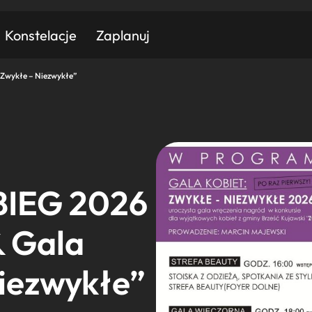
Konstelacje
Zaplanuj
„Zwykłe – Niezwykłe”
Znajdź atrakcję
Znajdź artykuł
Znajdź wydarzeni
Miasto
Kategoria
BIEG 2026
& Gala
Niezwykłe”