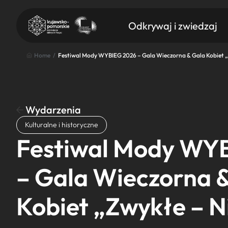
Odkrywaj i zwiedzaj
Home
/
Festiwal Mody WYBIEG 2026 – Gala Wieczorna & Gala Kobiet 
Wydarzenia
Znajdź atrakcję
Kulturalne i historyczne
Nazwa atrakcji
Festiwal Mody WY
– Gala Wieczorna 
Kobiet „Zwykłe – 