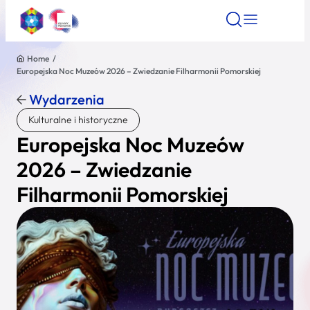
Home
/
Europejska Noc Muzeów 2026 – Zwiedzanie Filharmonii Pomorskiej
Znajdź atrakcję
Znajdź artykuł
Znajdź wydarze
Znajdź atrakcję
Wydarzenia
Nazwa atrakcji
Kulturalne i historyczne
Europejska Noc Muzeów
Miasto
2026 – Zwiedzanie
Filharmonii Pomorskiej
Kategoria
Wyszukaj