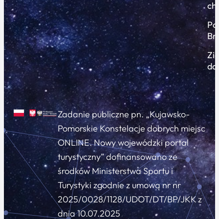
ch
Po
Br
Zi
do
Zadanie publiczne pn. „Kujawsko-
Pomorskie Konstelacje dobrych miejsc
ONLINE. Nowy wojewódzki portal
turystyczny” dofinansowano ze
środków Ministerstwa Sportu i
Turystyki zgodnie z umową nr nr
2025/0028/1128/UDOT/DT/BP/JKK z
dnia 10.07.2025