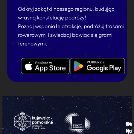
Odkryj zakątki naszego regionu, budując
własną konstelację podróży!
Poznaj wspaniałe atrakcje, podróżuj trasami
rowerowymi i zwiedzaj bawiąc się grami
terenowymi.
Ku
Od
Kon
Ni
Po
i
mie
Tr