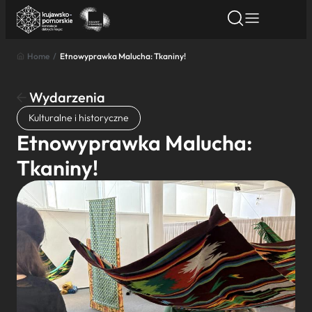
Home
/
Etnowyprawka Malucha: Tkaniny!
Znajdź atrakcję
Znajdź artykuł
Znajdź wydarze
Znajdź atrakcję
Wydarzenia
Nazwa atrakcji
Kulturalne i historyczne
Etnowyprawka Malucha:
Miasto
Tkaniny!
Kategoria
Wyszukaj