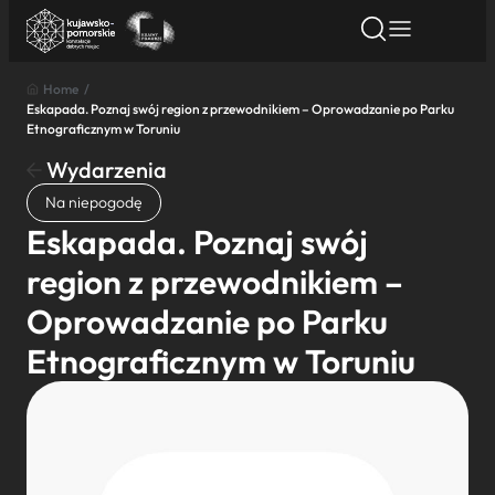
Home
/
Eskapada. Poznaj swój region z przewodnikiem – Oprowadzanie po Parku
Znajdź atrakcję
Znajdź artykuł
Znajdź wydarze
Etnograficznym w Toruniu
Znajdź atrakcję
Wydarzenia
Nazwa atrakcji
Na niepogodę
Eskapada. Poznaj swój
Miasto
region z przewodnikiem –
Oprowadzanie po Parku
Kategoria
Etnograficznym w Toruniu
Wyszukaj