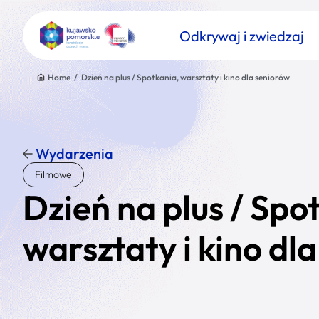
Odkrywaj i zwiedzaj
Home
/
Dzień na plus / Spotkania, warsztaty i kino dla seniorów
Wydarzenia
Znajdź atrakcję
Filmowe
Nazwa atrakcji
Dzień na plus / Spo
warsztaty i kino dl