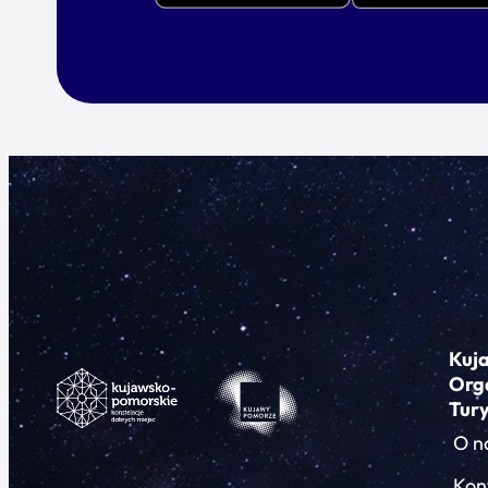
Kuj
Org
Tur
O n
Kon