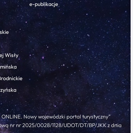
e-publikacje
skie
ej Wisły
łmińska
Brodnickie
rzyńska
c ONLINE. Nowy wojewódzki portal turystyczny”
 umową nr nr 2025/0028/1128/UDOT/DT/BP/JKK z dnia