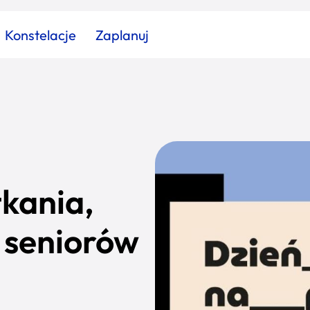
Konstelacje
Zaplanuj
Znajdź atrakcję
Znajdź artykuł
Znajdź wydarzeni
Miasto
Kategoria
tkania,
a seniorów