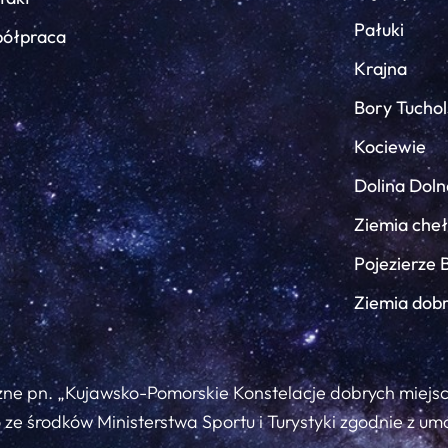
Pałuki
ółpraca
Krajna
Bory Tuchol
Kociewie
Dolina Doln
Ziemia che
Pojezierze 
Ziemia dob
zne pn. „Kujawsko-Pomorskie Konstelacje dobrych miejs
ze środków Ministerstwa Sportu i Turystyki zgodnie z