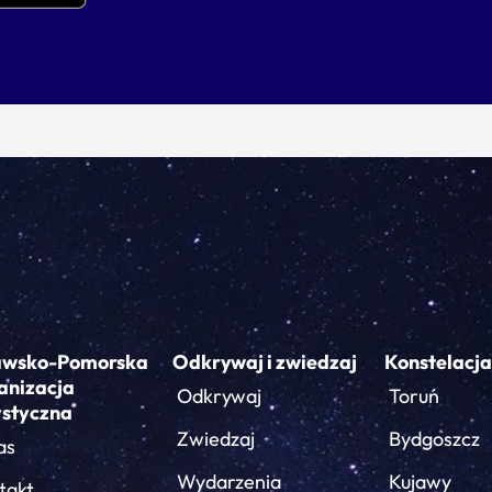
awsko-Pomorska
Odkrywaj i zwiedzaj
Konstelacja
anizacja
Odkrywaj
Toruń
ystyczna
Zwiedzaj
Bydgoszcz
as
Wydarzenia
Kujawy
takt