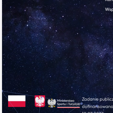
Wsp
Zadanie public
dofinansowano 