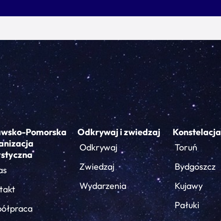
awsko-Pomorska
Odkrywaj i zwiedzaj
Konstelacja
anizacja
Odkrywaj
Toruń
ystyczna
Zwiedzaj
Bydgoszcz
as
Wydarzenia
Kujawy
takt
Pałuki
ółpraca