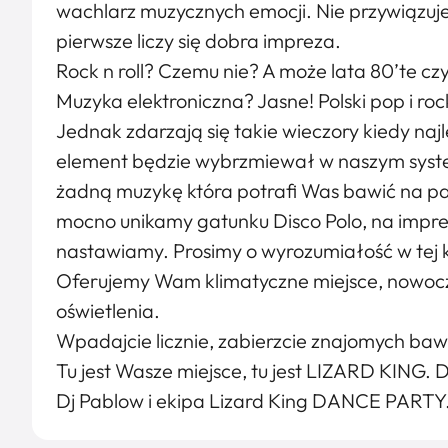
wachlarz muzycznych emocji. Nie przywiązuje
pierwsze liczy się dobra impreza.
Rock n roll? Czemu nie? A może lata 80’te cz
Muzyka elektroniczna? Jasne! Polski pop i ro
Jednak zdarzają się takie wieczory kiedy najl
element będzie wybrzmiewał w naszym syste
żadną muzykę która potrafi Was bawić na pa
mocno unikamy gatunku Disco Polo, na imprez
nastawiamy. Prosimy o wyrozumiałość w tej k
Oferujemy Wam klimatyczne miejsce, nowoc
oświetlenia.
Wpadajcie licznie, zabierzcie znajomych bawc
Tu jest Wasze miejsce, tu jest LIZARD KING. 
Dj Pablow i ekipa Lizard King DANCE PARTY