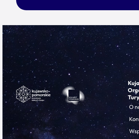
Kuj
Org
Tur
O n
Kon
Wsp