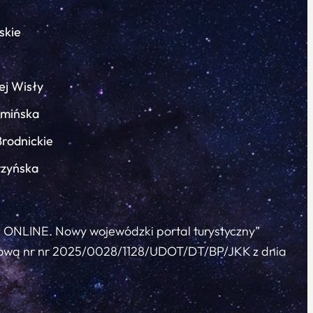
skie
ej Wisły
łmińska
Brodnickie
rzyńska
c ONLINE. Nowy wojewódzki portal turystyczny”
 umową nr nr 2025/0028/1128/UDOT/DT/BP/JKK z dnia