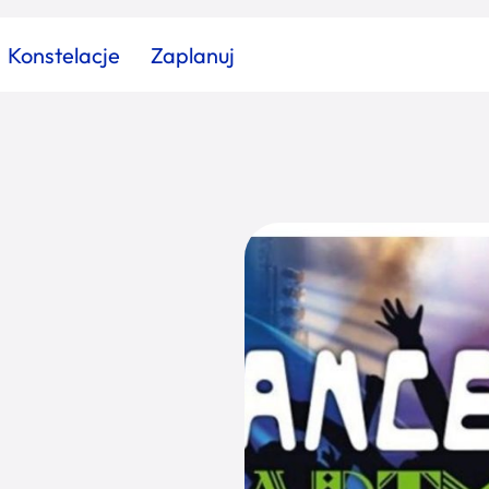
Konstelacje
Zaplanuj
Znajdź atrakcję
Znajdź artykuł
Znajdź wydarzeni
Miasto
Kategoria