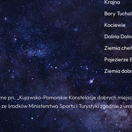
Krajna
Bory Tuchol
Kociewie
Dolina Doln
Ziemia che
Pojezierze 
Ziemia dob
zne pn. „Kujawsko-Pomorskie Konstelacje dobrych miejs
ze środków Ministerstwa Sportu i Turystyki zgodnie z