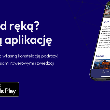
od ręką?
 aplikację
ąc własną konstelację podróży!
asami rowerowymi i zwiedzaj