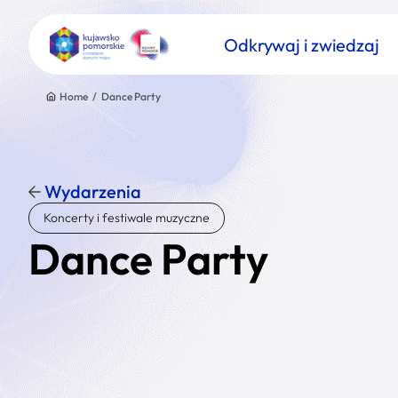
Odkrywaj i zwiedzaj
Home
/
Dance Party
Wydarzenia
Znajdź atrakcję
Koncerty i festiwale muzyczne
Nazwa atrakcji
Dance Party